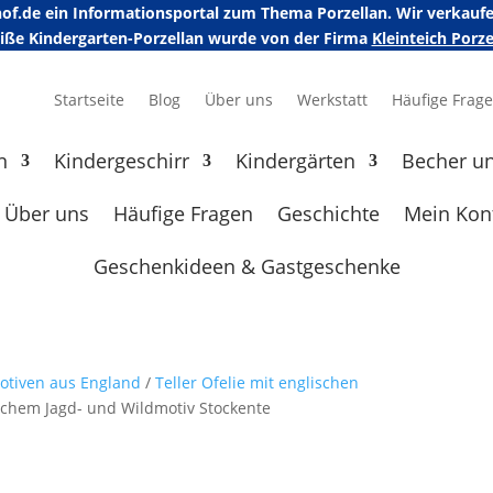
erhof.de ein Informationsportal zum Thema Porzellan. Wir verka
eiße Kindergarten-Porzellan wurde von der Firma
Kleinteich Por
Startseite
Blog
Über uns
Werkstatt
Häufige Frag
n
Kindergeschirr
Kindergärten
Becher u
Über uns
Häufige Fragen
Geschichte
Mein Kon
Geschenkideen & Gastgeschenke
motiven aus England
/
Teller Ofelie mit englischen
lischem Jagd- und Wildmotiv Stockente