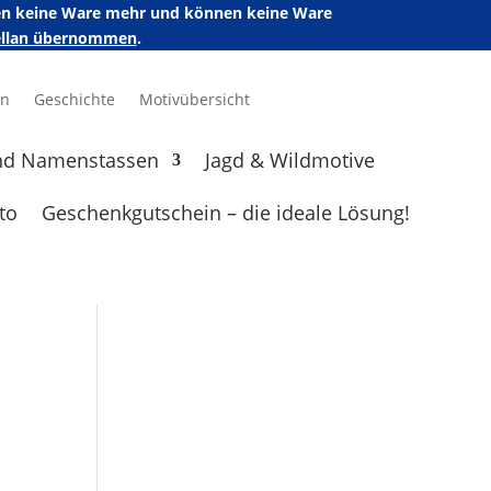
ufen keine Ware mehr und können keine Ware
zellan übernommen
.
en
Geschichte
Motivübersicht
nd Namenstassen
Jagd & Wildmotive
to
Geschenkgutschein – die ideale Lösung!