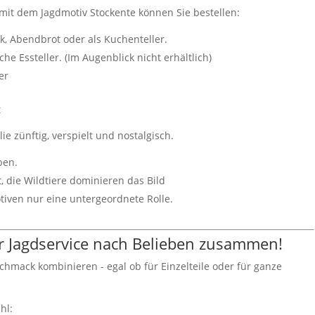
e mit dem Jagdmotiv Stockente können Sie bestellen:
ck, Abendbrot oder als Kuchenteller.
sche Essteller. (Im Augenblick nicht erhältlich)
er
t
ie zünftig, verspielt und nostalgisch.
rben.
, die Wildtiere dominieren das Bild
iven nur eine untergeordnete Rolle.
Ihr Jagdservice nach Belieben zusammen!
hmack kombinieren - egal ob für Einzelteile oder für ganze
hl: