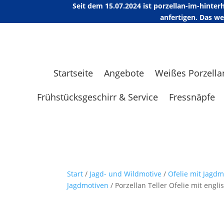
Seit dem 15.07.2024 ist porzellan-im-hint
anfertigen. Das w
Startseite
Angebote
Weißes Porzella
Frühstücksgeschirr & Service
Fressnäpfe
Start
/
Jagd- und Wildmotive
/
Ofelie mit Jagd
Jagdmotiven
/ Porzellan Teller Ofelie mit eng