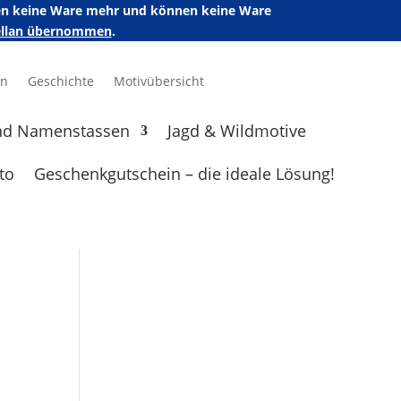
ufen keine Ware mehr und können keine Ware
zellan übernommen
.
en
Geschichte
Motivübersicht
nd Namenstassen
Jagd & Wildmotive
to
Geschenkgutschein – die ideale Lösung!