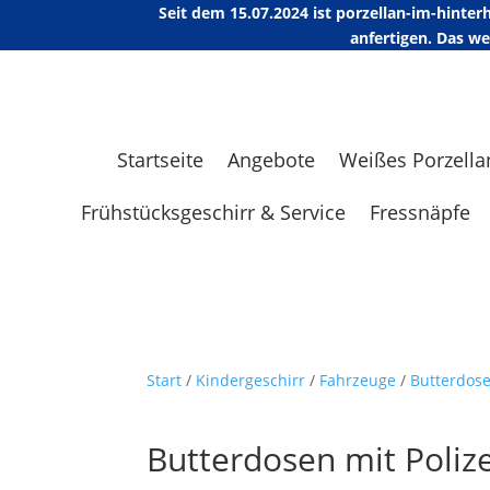
Seit dem 15.07.2024 ist porzellan-im-hint
anfertigen. Das w
Startseite
Angebote
Weißes Porzella
Frühstücksgeschirr & Service
Fressnäpfe
Start
/
Kindergeschirr
/
Fahrzeuge
/
Butterdos
Butterdosen mit Poliz