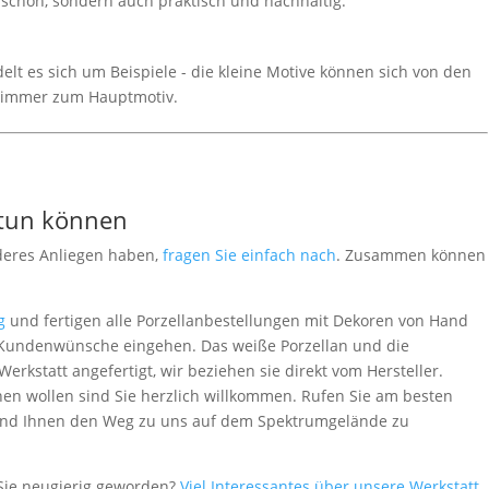
r schön, sondern auch praktisch und nachhaltig.
lt es sich um Beispiele - die kleine Motive können sich von den
 immer zum Hauptmotiv.
 tun können
deres Anliegen haben,
fragen Sie einfach nach
. Zusammen können
g
und fertigen alle Porzellanbestellungen mit Dekoren von Hand
le Kundenwünsche eingehen. Das weiße Porzellan und die
rkstatt angefertigt, wir beziehen sie direkt vom Hersteller.
en wollen sind Sie herzlich willkommen. Rufen Sie am besten
 - und Ihnen den Weg zu uns auf dem Spektrumgelände zu
Sie neugierig geworden?
Viel Interessantes über unsere Werkstatt