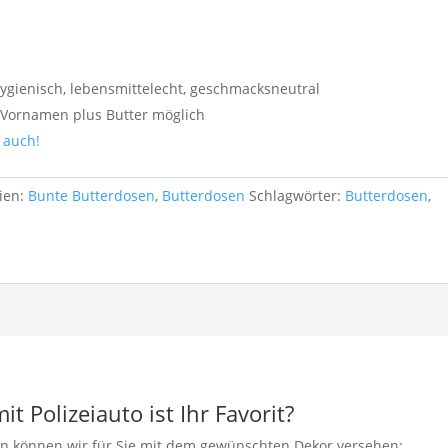
.
gienisch, lebensmittelecht, geschmacksneutral
Vornamen plus Butter möglich
 auch!
ien:
Bunte Butterdosen
,
Butterdosen
Schlagwörter:
Butterdosen
,
t Polizeiauto ist Ihr Favorit?
lan können wir für Sie mit dem gewünschten Dekor versehen: