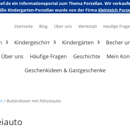
erhof.de ein Informationsportal zum Thema Porzellan. Wir verka
eiße Kindergarten-Porzellan wurde von der Firma
Kleinteich Por
Startseite
Blog
Über uns
Werkstatt
Häufige Frag
n
Kindergeschirr
Kindergärten
Becher u
Über uns
Häufige Fragen
Geschichte
Mein Kon
Geschenkideen & Gastgeschenke
en
/ Butterdosen mit Polizeiauto
eiauto