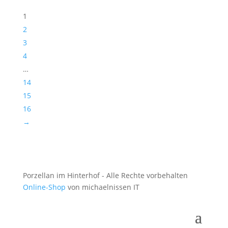
1
2
3
4
…
14
15
16
→
Porzellan im Hinterhof - Alle Rechte vorbehalten
Online-Shop
von michaelnissen IT