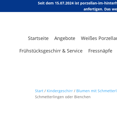
Seit dem 15.07.2024 ist porzellan-im-hint
anfertigen. Das w
Startseite
Angebote
Weißes Porzella
Frühstücksgeschirr & Service
Fressnäpfe
Start
/
Kindergeschirr
/
Blumen mit Schmetterl
Schmetterlingen oder Bienchen