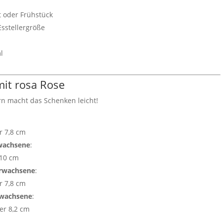
t oder Frühstück
 Esstellergröße
l
mit rosa Rose
n macht das Schenken leicht!
r 7,8 cm
rwachsene
:
 10 cm
Erwachsene
:
r 7,8 cm
Erwachsene
:
er 8,2 cm