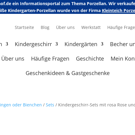
erhof.de ein Informationsportal zum Thema Porzellan. Wir verka
eiße Kindergarten-Porzellan wurde von der Firma
Kleinteich Por
Startseite
Blog
Über uns
Werkstatt
Häufige Frag
n
Kindergeschirr
Kindergärten
Becher u
Über uns
Häufige Fragen
Geschichte
Mein Kon
Geschenkideen & Gastgeschenke
ingen oder Bienchen
/
Sets
/ Kindergeschirr-Sets mit rosa Rose un