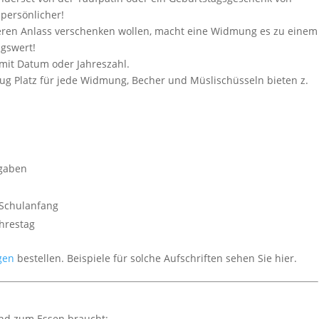
persönlicher!
eren Anlass verschenken wollen, macht eine Widmung es zu einem
ngswert!
 mit Datum oder Jahreszahl.
enug Platz für jede Widmung, Becher und Müslischüsseln bieten z.
gaben
Schulanfang
hrestag
gen
bestellen. Beispiele für solche Aufschriften sehen Sie hier.
Kind zum Essen braucht: