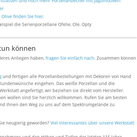
stassen und noch mehr Porzellanbecher mit Jagdmotiven!
ier
Olive finden Sie hier.
ispiel die Serienporzellane Ofelie, Ole, Opty
 tun können
deres Anliegen haben,
fragen Sie einfach nach
. Zusammen können
g
und fertigen alle Porzellanbestellungen mit Dekoren von Hand
le Kundenwünsche eingehen. Das weiße Porzellan und die
rkstatt angefertigt, wir beziehen sie direkt vom Hersteller.
en wollen sind Sie herzlich willkommen. Rufen Sie am besten
 - und Ihnen den Weg zu uns auf dem Spektrumgelände zu
Sie neugierig geworden?
Viel Interessantes über unsere Werkstatt
ernehmens und den Höhen und Tiefen der letzten 115 Jahre