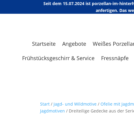
Seit dem 15.07.2024 ist porzellan-im-hint
anfertigen. Das w
Startseite
Angebote
Weißes Porzella
Frühstücksgeschirr & Service
Fressnäpfe
Start
/
Jagd- und Wildmotive
/
Ofelie mit Jagd
Jagdmotiven
/ Dreiteilige Gedecke aus der Ser