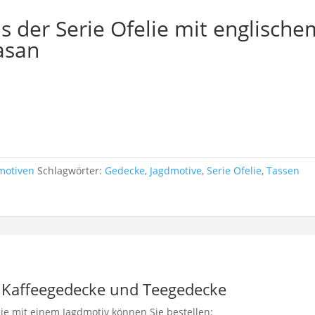
s der Serie Ofelie mit englische
asan
n
motiven
Schlagwörter:
Gedecke
,
Jagdmotive
,
Serie Ofelie
,
Tassen
: Kaffeegedecke und Teegedecke
lie mit einem Jagdmotiv können Sie bestellen: