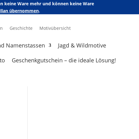
ufen keine Ware mehr und können keine Ware
zellan übernommen
.
en
Geschichte
Motivübersicht
nd Namenstassen
Jagd & Wildmotive
to
Geschenkgutschein – die ideale Lösung!