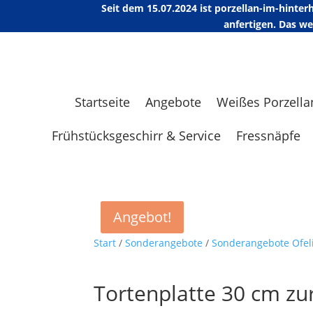
Seit dem 15.07.2024 ist porzellan-im-hint
anfertigen. Das w
Startseite
Angebote
Weißes Porzella
Frühstücksgeschirr & Service
Fressnäpfe
Angebot!
Angebot!
Start
/
Sonderangebote
/
Sonderangebote Ofel
Tortenplatte 30 cm zur