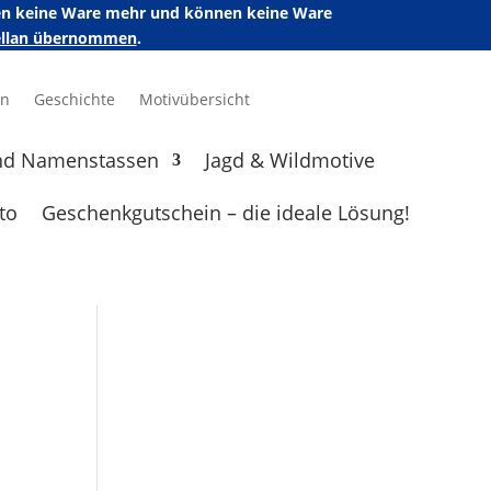
ufen keine Ware mehr und können keine Ware
zellan übernommen
.
en
Geschichte
Motivübersicht
nd Namenstassen
Jagd & Wildmotive
to
Geschenkgutschein – die ideale Lösung!