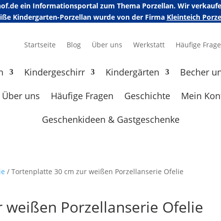
erhof.de ein Informationsportal zum Thema Porzellan. Wir verka
eiße Kindergarten-Porzellan wurde von der Firma
Kleinteich Por
Startseite
Blog
Über uns
Werkstatt
Häufige Frag
n
Kindergeschirr
Kindergärten
Becher u
Über uns
Häufige Fragen
Geschichte
Mein Kon
Geschenkideen & Gastgeschenke
ie
/ Tortenplatte 30 cm zur weißen Porzellanserie Ofelie
 weißen Porzellanserie Ofelie