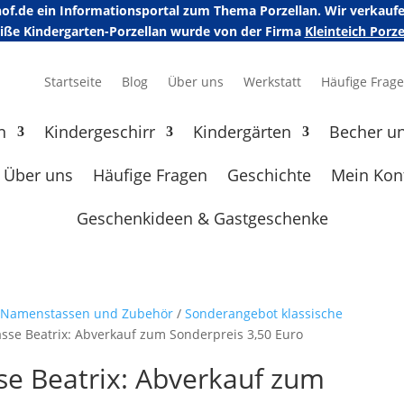
erhof.de ein Informationsportal zum Thema Porzellan. Wir verka
eiße Kindergarten-Porzellan wurde von der Firma
Kleinteich Por
Startseite
Blog
Über uns
Werkstatt
Häufige Frag
n
Kindergeschirr
Kindergärten
Becher u
Über uns
Häufige Fragen
Geschichte
Mein Kon
Geschenkideen & Gastgeschenke
e Namenstassen und Zubehör
/
Sonderangebot klassische
sse Beatrix: Abverkauf zum Sonderpreis 3,50 Euro
se Beatrix: Abverkauf zum