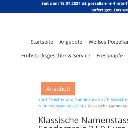
Seit dem 15.07.2024 ist porzellan-im-hint
anfertigen. Das w
Startseite
Angebote
Weißes Porzella
Frühstücksgeschirr & Service
Fressnäpfe
Angebot!
Angebot!
Angebot!
Angebot!
Start
/
Becher und Namenstassen
/
Klassisch
Namenstassen ab 3,50€
/ Klassische Namensta
Klassische Namenstas