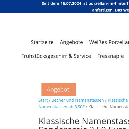
Seit dem 15.07.2024 ist porzellan-im-hint
anfertigen. Das w
Startseite
Angebote
Weißes Porzella
Frühstücksgeschirr & Service
Fressnäpfe
Angebot!
Angebot!
Angebot!
Angebot!
Start
/
Becher und Namenstassen
/
Klassisch
Namenstassen ab 3,50€
/ Klassische Namensta
Klassische Namenstass