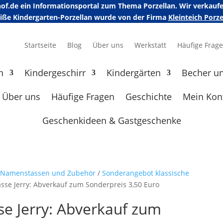
erhof.de ein Informationsportal zum Thema Porzellan. Wir verka
eiße Kindergarten-Porzellan wurde von der Firma
Kleinteich Por
Startseite
Blog
Über uns
Werkstatt
Häufige Frag
n
Kindergeschirr
Kindergärten
Becher u
Über uns
Häufige Fragen
Geschichte
Mein Kon
Geschenkideen & Gastgeschenke
e Namenstassen und Zubehör
/
Sonderangebot klassische
sse Jerry: Abverkauf zum Sonderpreis 3,50 Euro
e Jerry: Abverkauf zum