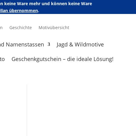
ufen keine Ware mehr und können keine Ware
zellan übernommen
.
en
Geschichte
Motivübersicht
nd Namenstassen
Jagd & Wildmotive
to
Geschenkgutschein – die ideale Lösung!