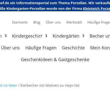
erhof.de ein Informationsportal zum Thema Porzellan. Wir verka
eiße Kindergarten-Porzellan wurde von der Firma
Kleinteich Por
Startseite
Blog
Über uns
Werkstatt
Häufige Frag
n
Kindergeschirr
Kindergärten
Becher u
Über uns
Häufige Fragen
Geschichte
Mein Kon
Geschenkideen & Gastgeschenke
nd im Meer
/ Eierbecher mit Motiven zu Haijo Hai