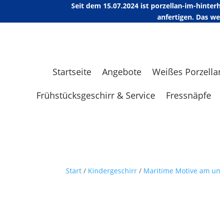
Seit dem 15.07.2024 ist porzellan-im-hint
anfertigen. Das w
Startseite
Angebote
Weißes Porzella
Frühstücksgeschirr & Service
Fressnäpfe
Start
/
Kindergeschirr
/
Maritime Motive am u