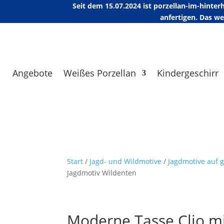
Seit dem 15.07.2024 ist porzellan-im-hint
anfertigen. Das w
Angebote
Weißes Porzellan
Kindergeschirr
Start
/
Jagd- und Wildmotive
/
Jagdmotive auf g
Jagdmotiv Wildenten
Moderne Tasse Clio m