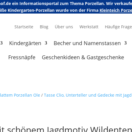
erhof.de ein Informationsportal zum Thema Porzellan. Wir verka
eiße Kindergarten-Porzellan wurde von der Firma
Kleinteich Por
Startseite
Blog
Über uns
Werkstatt
Häufige Frag
Kindergärten
Becher und Namenstassen
Fressnäpfe
Geschenkideen & Gastgeschenke
lattem Porzellan Ole
/
Tasse Clio, Unterteller und Gedecke mit Jag
it schönem Jagdmotiv Wildente