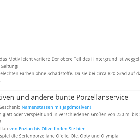
as Motiv leicht variiert: Der obere Teil des Hintergrund ist wegge
 Geltung!
telechten Farben ohne Schadstoffe. Da sie bei circa 820 Grad auf d
.
ven und andere bunte Porzellanservice
 Geschenk:
Namenstassen mit Jagdmotiven!
 glatt oder verspielt und in verschiedenen Größen von 230 ml bis z
!
ellan
von Enzian bis Olive finden Sie hier.
spiel die Serienporzellane Ofelie, Ole, Opty und Olympia