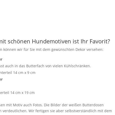
it schönen Hundemotiven ist Ihr Favorit?
lan können wir für Sie mit dem gewünschten Dekor versehen:
er
sst auch in das Butterfach von vielen Kühlschränken.
terteil 14 cm x 9 cm
er
rteil 14 cm x 19 cm
sen mit Motiv auch Fotos. Die Bilder der weißen Butterdosen
 verdeutlichen. Wir fertigen sie aber selbstverständlich mit dem