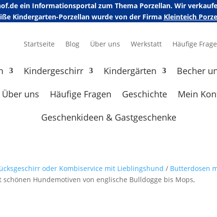
erhof.de ein Informationsportal zum Thema Porzellan. Wir verka
eiße Kindergarten-Porzellan wurde von der Firma
Kleinteich Por
Startseite
Blog
Über uns
Werkstatt
Häufige Frag
n
Kindergeschirr
Kindergärten
Becher u
Über uns
Häufige Fragen
Geschichte
Mein Kon
Geschenkideen & Gastgeschenke
ücksgeschirr oder Kombiservice mit Lieblingshund
/
Butterdosen m
it schönen Hundemotiven von englische Bulldogge bis Mops,