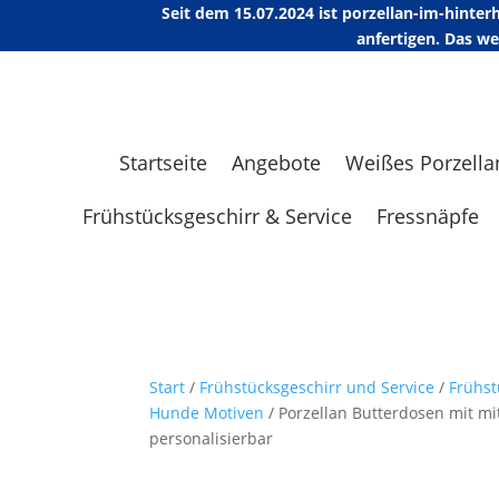
Seit dem 15.07.2024 ist porzellan-im-hint
anfertigen. Das w
Startseite
Angebote
Weißes Porzella
Frühstücksgeschirr & Service
Fressnäpfe
Start
/
Frühstücksgeschirr und Service
/
Frühst
Hunde Motiven
/ Porzellan Butterdosen mit m
personalisierbar