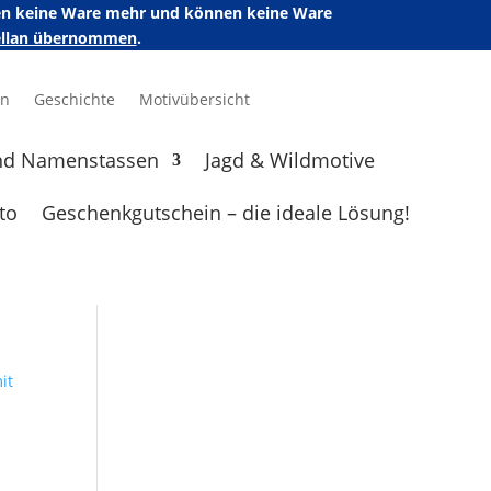
ufen keine Ware mehr und können keine Ware
zellan übernommen
.
en
Geschichte
Motivübersicht
nd Namenstassen
Jagd & Wildmotive
to
Geschenkgutschein – die ideale Lösung!
it