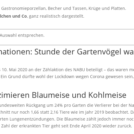
 Gastronomieporzellan, Becher und Tassen, Krüge und Platten.
hlchen und Co
, ganz realistisch dargestellt.
 Auswahl entsprechen.
ationen: Stunde der Gartenvögel wa
10. Mai 2020 an der Zählaktion des NABU beteiligt – das waren me
r. Ein Grund dürfte wohl der Lockdown wegen Corona gewesen sein,
imieren Blaumeise und Kohlmeise
bundesweiten Rückgang um 24% pro Garten die Verlierer bei der N
hnitt nur noch 1,66 statt 2,16 Tiere wie im Jahr 2019 beobachtet. 
narten Lungenentzündungen. Die Blaumeise zählt jedoch immer no
Zahl der erkrankten Tier geht seit Ende April 2020 wieder zurück.