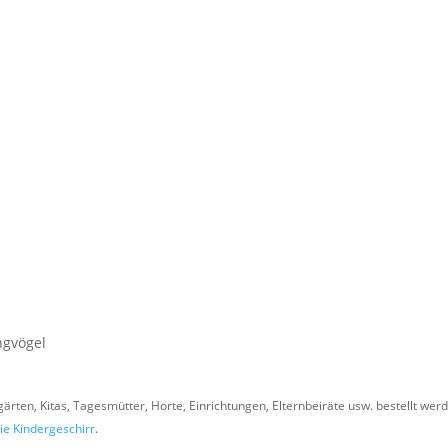
ngvögel
rten, Kitas, Tagesmütter, Horte, Einrichtungen, Elternbeiräte usw. bestellt wer
ie Kindergeschirr
.