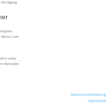
en Rückgang
her
xemplare
as Minus zum
mehr) unter
en Verlusten
Datenschutzerklärung
Impressum