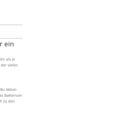
r ein
hr als je
 der vielen
aBu Aktion
Das Bakterium
ch zu den