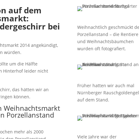
ion
auf dem
smarkt:
ergeschirr bei
Weihnachtlich geschmückt d
Porzellanstand – die Rentiere
und Weihnachtsbäumchen
chtsmarkt 2014 angekündigt,
wurden oft fotografiert.
en würden.
llte um die Hälfte
m Hinterhof leider nicht
Früher hatten wir auch mal
hirr, das hätten wir an
Nürnberger Rauschgoldengel
bringen können.
auf dem Stand.
en Weihnachtsmarkt
en Porzellanstand
Wochen mehr als 2000
Viele Jahre war der
ür den Porzellanstand