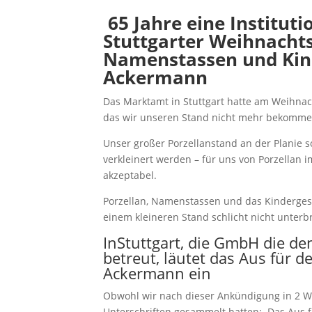
65 Jahre eine Institut
Stuttgarter Weihnacht
Namenstassen und Kind
Ackermann
Das Marktamt in Stuttgart hatte am Weihna
das wir unseren Stand nicht mehr bekomm
Unser großer Porzellanstand an der Planie so
verkleinert werden – für uns von Porzellan i
akzeptabel.
Porzellan, Namenstassen und das Kindergesc
einem kleineren Stand schlicht nicht unter
InStuttgart, die GmbH die d
betreut, läutet das Aus für d
Ackermann ein
Obwohl wir nach dieser Ankündigung in 2 
Unterschriften gesammelt hatten: Das Aus f