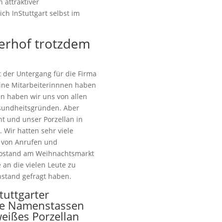
n attraktiver
ch InStuttgart selbst im
terhof trotzdem
 der Untergang für die Firma
eine Mitarbeiterinnnen haben
hen haben wir uns von allen
esundheitsgründen. Aber
t und unser Porzellan in
 Wir hatten sehr viele
 von Anrufen und
nfostand am Weihnachtsmarkt
 an die vielen Leute zu
nstand gefragt haben.
tuttgarter
ue Namenstassen
eißes Porzellan