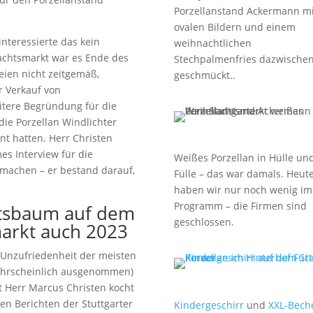
Porzellanstand Ackermann mi
ovalen Bildern und einem
 interessierte das kein
weihnachtlichen
achtsmarkt war es Ende des
Stechpalmenfries dazwische
ien nicht zeitgemäß,
geschmückt..
r Verkauf von
itere Begründung für die
die Porzellan Windlichter
nt hatten. Herr Christen
s Interview für die
Weißes Porzellan in Hülle un
machen – er bestand darauf,
Fülle – das war damals. Heut
haben wir nur noch wenig im
Programm – die Firmen sind
tsbaum auf dem
geschlossen.
markt auch 2023
 Unzufriedenheit der meisten
ahrscheinlich ausgenommen)
 Herr Marcus Christen kocht
en Berichten der Stuttgarter
Kindergeschirr
und
XXL-Bech