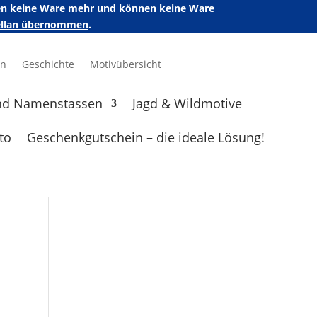
ufen keine Ware mehr und können keine Ware
zellan übernommen
.
en
Geschichte
Motivübersicht
nd Namenstassen
Jagd & Wildmotive
to
Geschenkgutschein – die ideale Lösung!