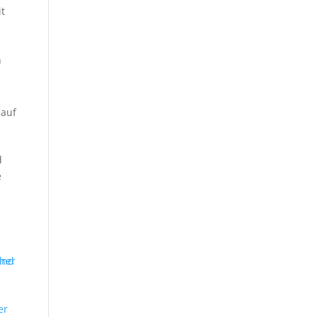
t
n
d
e
er