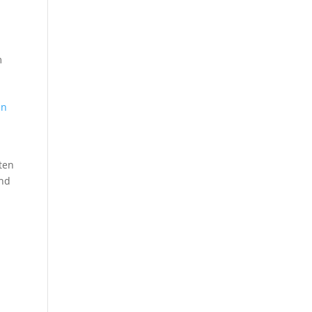
en
ten
ind