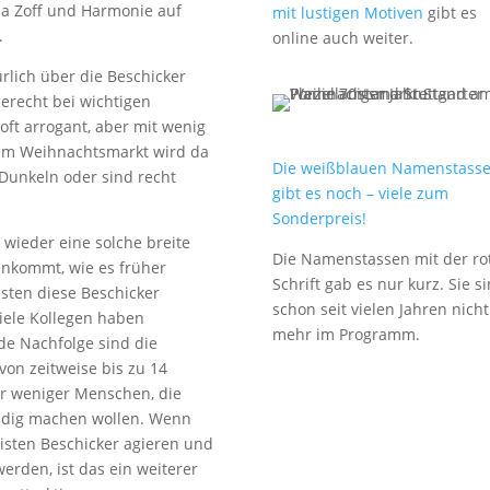
a Zoff und Harmonie auf
mit lustigen Motiven
gibt es
.
online auch weiter.
ürlich über die Beschicker
erecht bei wichtigen
oft arrogant, aber mit wenig
em Weihnachtsmarkt wird da
Die weißblauen Namenstass
 Dunkeln oder sind recht
gibt es noch – viele zum
Sonderpreis!
 wieder eine solche breite
Die Namenstassen mit der ro
nkommt, wie es früher
Schrift gab es nur kurz. Sie s
isten diese Beschicker
schon seit vielen Jahren nicht
iele Kollegen haben
mehr im Programm.
de Nachfolge sind die
von zeitweise bis zu 14
r weniger Menschen, die
ändig machen wollen. Wenn
isten Beschicker agieren und
rden, ist das ein weiterer