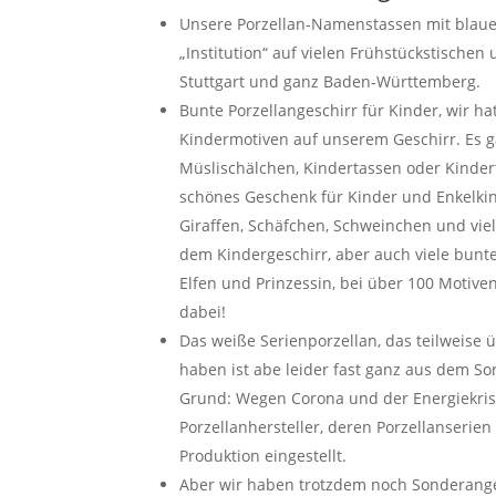
Unsere Porzellan-Namenstassen mit blauer
„Institution“ auf vielen Frühstückstischen 
Stuttgart und ganz Baden-Württemberg.
Bunte Porzellangeschirr für Kinder, wir h
Kindermotiven auf unserem Geschirr. Es ga
Müslischälchen, Kindertassen oder Kinder
schönes Geschenk für Kinder und Enkelkin
Giraffen, Schäfchen, Schweinchen und viel
dem Kindergeschirr, aber auch viele bunt
Elfen und Prinzessin, bei über 100 Motiven 
dabei!
Das weiße Serienporzellan, das teilweise 
haben ist abe leider fast ganz aus dem S
Grund: Wegen Corona und der Energiekrise
Porzellanhersteller, deren Porzellanserien
Produktion eingestellt.
Aber wir haben trotzdem noch Sonderang