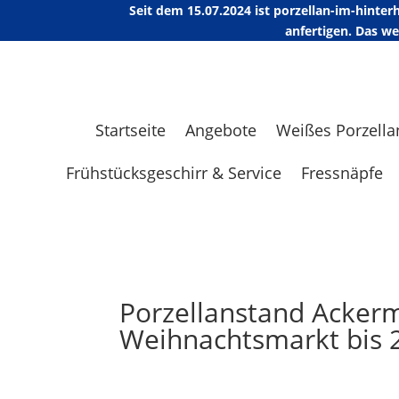
Seit dem 15.07.2024 ist porzellan-im-hint
anfertigen. Das w
Startseite
Angebote
Weißes Porzella
Frühstücksgeschirr & Service
Fressnäpfe
Porzellanstand Acker
Weihnachtsmarkt bis 2