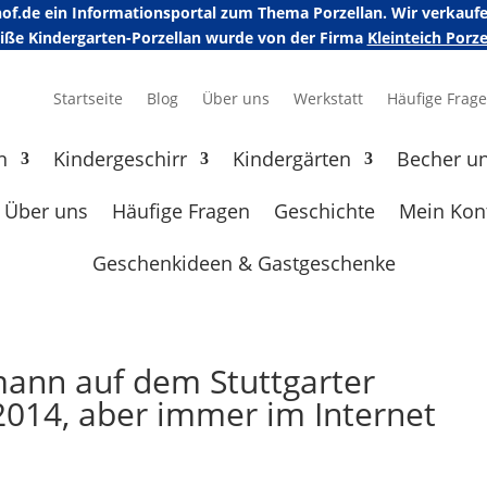
erhof.de ein Informationsportal zum Thema Porzellan. Wir verka
eiße Kindergarten-Porzellan wurde von der Firma
Kleinteich Por
Startseite
Blog
Über uns
Werkstatt
Häufige Frag
n
Kindergeschirr
Kindergärten
Becher u
Über uns
Häufige Fragen
Geschichte
Mein Kon
Geschenkideen & Gastgeschenke
mann auf dem Stuttgarter
014, aber immer im Internet