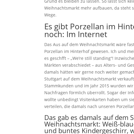
Grund es bleiben zu lassen. So lässt sich kei
Weihnachtsmarkt mehr aufbauen, da steht si
Wege.
Es gibt Porzellan im Hin
noch: Im Internet
Das Aus auf dem Weihnachtsmarkt wäre fast
Porzellan im Hinterhof gewesen. Ich und m
es geschfft – „We’re still standing“! Inzwisc
Märkten verabschiedet – aus Alters- und G
damals hätten wir gerne noch weiter gemach
Stuttgart auf dem Weihnachtsmarkt verkauft.
Stammkunden und im Jahr 2015 wurden wir
Nachfragen förmlich überrollt. Sogar der I
wollte unbedingt Visitenkarten haben um sie
verteilen, die damals nach unseren Porzella
Das gab es damals auf dem S
Weihnachtsmarkt: Weiß-bla
und buntes Kindergeschirr, w