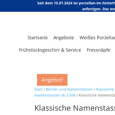
Seit dem 15.07.2024 ist porzellan-im-hint
anfertigen. Das w
Startseite
Angebote
Weißes Porzella
Frühstücksgeschirr & Service
Fressnäpfe
Angebot!
Angebot!
Angebot!
Angebot!
Start
/
Becher und Namenstassen
/
Klassisch
Namenstassen ab 3,50€
/ Klassische Namensta
Klassische Namenstass