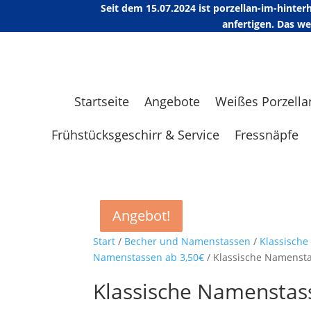
Seit dem 15.07.2024 ist porzellan-im-hint
anfertigen. Das w
Startseite
Angebote
Weißes Porzella
Frühstücksgeschirr & Service
Fressnäpfe
Angebot!
Angebot!
Angebot!
Angebot!
Start
/
Becher und Namenstassen
/
Klassisch
Namenstassen ab 3,50€
/ Klassische Namensta
Klassische Namenstas