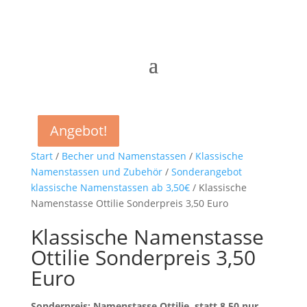
Angebot!
Angebot!
Angebot!
Angebot!
Start
/
Becher und Namenstassen
/
Klassische
Namenstassen und Zubehör
/
Sonderangebot
klassische Namenstassen ab 3,50€
/ Klassische
Namenstasse Ottilie Sonderpreis 3,50 Euro
Klassische Namenstasse
Ottilie Sonderpreis 3,50
Euro
Sonderpreis: Namenstasse Ottilie, statt 8,50 nur