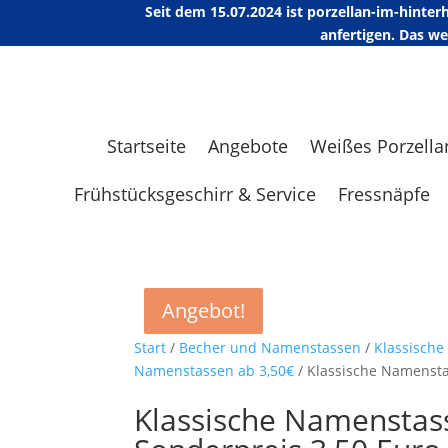
Seit dem 15.07.2024 ist porzellan-im-hint
anfertigen. Das w
Startseite
Angebote
Weißes Porzella
Frühstücksgeschirr & Service
Fressnäpfe
Angebot!
Angebot!
Angebot!
Angebot!
Start
/
Becher und Namenstassen
/
Klassisch
Namenstassen ab 3,50€
/ Klassische Namensta
Klassische Namenstas