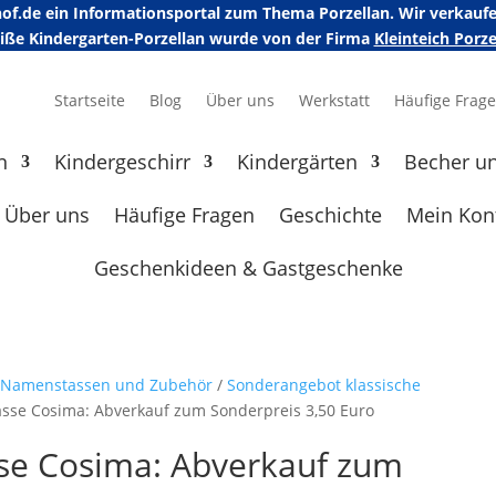
erhof.de ein Informationsportal zum Thema Porzellan. Wir verka
eiße Kindergarten-Porzellan wurde von der Firma
Kleinteich Por
Startseite
Blog
Über uns
Werkstatt
Häufige Frag
n
Kindergeschirr
Kindergärten
Becher u
Über uns
Häufige Fragen
Geschichte
Mein Kon
Geschenkideen & Gastgeschenke
e Namenstassen und Zubehör
/
Sonderangebot klassische
sse Cosima: Abverkauf zum Sonderpreis 3,50 Euro
se Cosima: Abverkauf zum