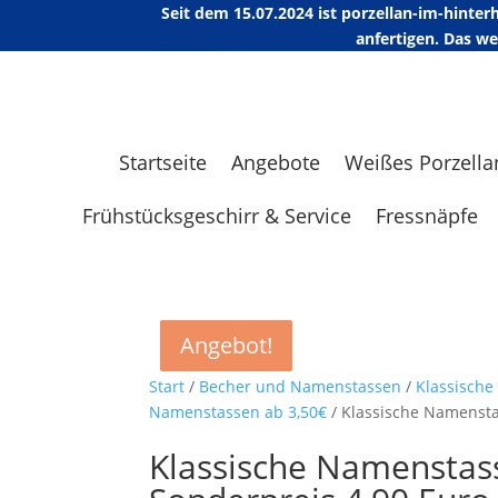
Seit dem 15.07.2024 ist porzellan-im-hint
anfertigen. Das w
Startseite
Angebote
Weißes Porzella
Frühstücksgeschirr & Service
Fressnäpfe
Angebot!
Angebot!
Angebot!
Angebot!
Start
/
Becher und Namenstassen
/
Klassisch
Namenstassen ab 3,50€
/ Klassische Namensta
Klassische Namenstas