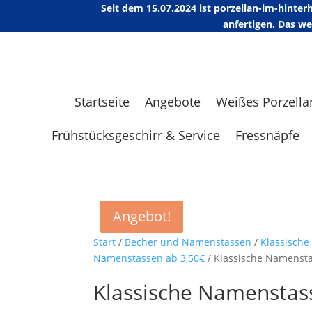
Seit dem 15.07.2024 ist porzellan-im-hint
anfertigen. Das w
Startseite
Angebote
Weißes Porzella
Frühstücksgeschirr & Service
Fressnäpfe
Angebot!
Angebot!
Angebot!
Angebot!
Start
/
Becher und Namenstassen
/
Klassisch
Namenstassen ab 3,50€
/ Klassische Namensta
Klassische Namenstass