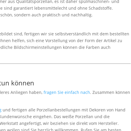
er aus Qualitätsporzellan, es ist daher spülmaschinen- und
e sind garantiert lebensmittelecht und ohne Schadstoffe.
r schön, sondern auch praktisch und nachhaltig.
ldet sind, fertigen wir sie selbstverständlich mit dem bestellten
hnen helfen, sich eine Vorstellung von der Form der Artikel zu
edliche Bildschirmeinstellungen können die Farben auch
 tun können
deres Anliegen haben,
fragen Sie einfach nach
. Zusammen können
g
und fertigen alle Porzellanbestellungen mit Dekoren von Hand
le Kundenwünsche eingehen. Das weiße Porzellan und die
rkstatt angefertigt, wir beziehen sie direkt vom Hersteller.
en wollen sind Sie herzlich willkommen. Rufen Sie am besten