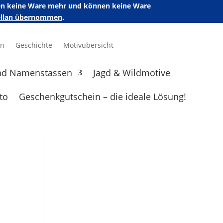
ufen keine Ware mehr und können keine Ware
zellan übernommen
.
en
Geschichte
Motivübersicht
nd Namenstassen
Jagd & Wildmotive
to
Geschenkgutschein – die ideale Lösung!