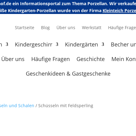
erhof.de ein Informationsportal zum Thema Porzellan. Wir verka
eiße Kindergarten-Porzellan wurde von der Firma
Kleinteich Por
Startseite
Blog
Über uns
Werkstatt
Häufige Frag
n
Kindergeschirr
Kindergärten
Becher u
Über uns
Häufige Fragen
Geschichte
Mein Kon
Geschenkideen & Gastgeschenke
seln und Schalen
/ Schüsseln mit Feldsperling