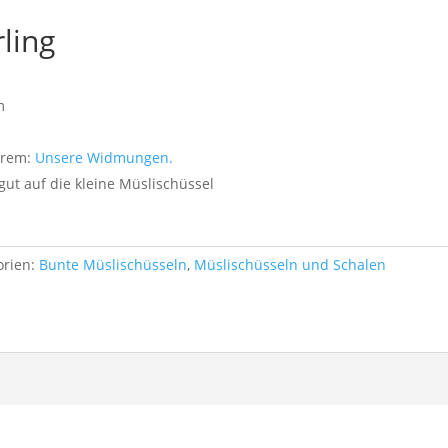
ling
m
erem:
Unsere Widmungen.
t auf die kleine Müslischüssel
orien:
Bunte Müslischüsseln
,
Müslischüsseln und Schalen