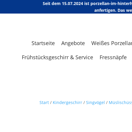
Seit dem 15.07.2024 ist porzellan-im-hint
anfertigen. Das w
Startseite
Angebote
Weißes Porzella
Frühstücksgeschirr & Service
Fressnäpfe
Start
/
Kindergeschirr
/
Singvögel
/
Müslischüs