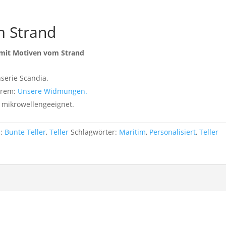
m Strand
r mit Motiven vom Strand
nserie Scandia.
erem:
Unsere Widmungen.
 mikrowellengeeignet.
n:
Bunte Teller
,
Teller
Schlagwörter:
Maritim
,
Personalisiert
,
Teller