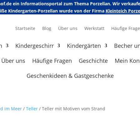
erhof.de ein Informationsportal zum Thema Porzellan. Wir verka
eiße Kindergarten-Porzellan wurde von der Firma
Kleinteich Por
Startseite
Blog
Über uns
Werkstatt
Häufige Frag
n
Kindergeschirr
Kindergärten
Becher u
Über uns
Häufige Fragen
Geschichte
Mein Kon
Geschenkideen & Gastgeschenke
nd im Meer
/
Teller
/ Teller mit Motiven vom Strand