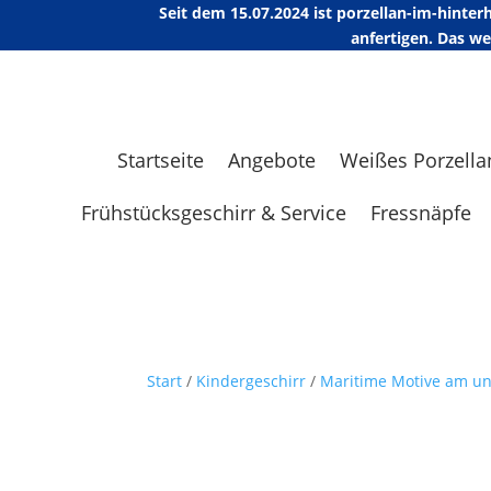
Seit dem 15.07.2024 ist porzellan-im-hint
anfertigen. Das w
Startseite
Angebote
Weißes Porzella
Frühstücksgeschirr & Service
Fressnäpfe
Start
/
Kindergeschirr
/
Maritime Motive am u