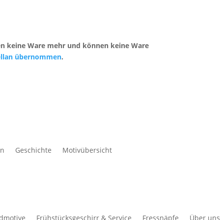
ufen keine Ware mehr und können keine Ware
zellan übernommen
.
en
Geschichte
Motivübersicht
ldmotive
Frühstücksgeschirr & Service
Fressnäpfe
Über uns