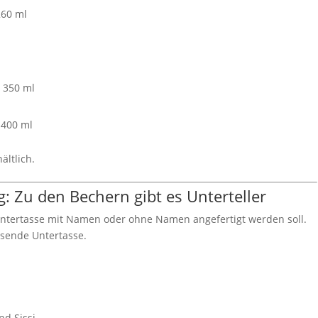
260 ml
 350 ml
 400 ml
ältlich.
ig: Zu den Bechern gibt es Unterteller
Untertasse mit Namen oder ohne Namen angefertigt werden soll.
ssende Untertasse.
d Sissi