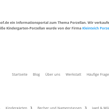
erhof.de ein Informationsportal zum Thema Porzellan. Wir verka
eiße Kindergarten-Porzellan wurde von der Firma
Kleinteich Por
Startseite
Blog
Über uns
Werkstatt
Häufige Frag
Kindergärten
Becher und Namenstassen
Jagd & Wi