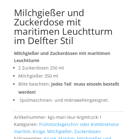
Milchgießer und
Zuckerdose mit
maritimen Leuchtturm
im Delfter Stil
Milchgießer und Zuckerdosen mit maritimen
Leuchtturm
2 Zuckerdosen 250 ml
Milchgießer 350 ml
Bitte beachten:
Jedes Teil muss einzeln bestellt
werden!
Spülmaschinen- und mikrowellengeeignet.
Artikelnummer:
kgs-mari-leur-krgmlczck-1
Kategorien:
Frühstücksgeschirr oder Kombiservice
maritim
,
Krüge, Milchgießer, Zuckerdosen
Schlagwörter:
Krüge
,
Maritim
,
Milchgießer und