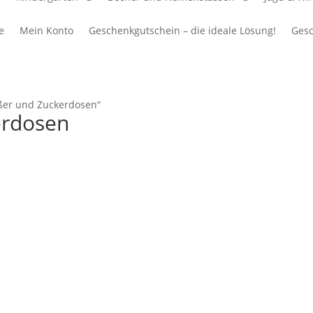
e
Mein Konto
Geschenkgutschein – die ideale Lösung!
Gesc
eßer und Zuckerdosen“
erdosen