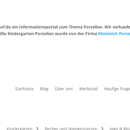
erhof.de ein Informationsportal zum Thema Porzellan. Wir verka
eiße Kindergarten-Porzellan wurde von der Firma
Kleinteich Por
Startseite
Blog
Über uns
Werkstatt
Häufige Frag
Kindergärten
Becher und Namenstassen
Jagd & Wi