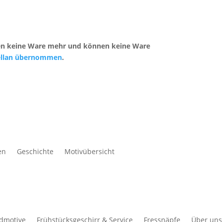
ufen keine Ware mehr und können keine Ware
zellan übernommen
.
en
Geschichte
Motivübersicht
ldmotive
Frühstücksgeschirr & Service
Fressnäpfe
Über uns