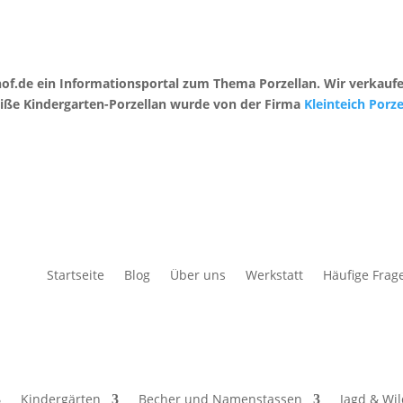
erhof.de ein Informationsportal zum Thema Porzellan. Wir verka
eiße Kindergarten-Porzellan wurde von der Firma
Kleinteich Por
Startseite
Blog
Über uns
Werkstatt
Häufige Frag
Kindergärten
Becher und Namenstassen
Jagd & Wi