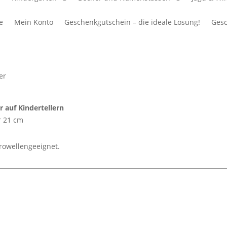
e
Mein Konto
Geschenkgutschein – die ideale Lösung!
Gesc
er
 auf Kindertellern
r 21 cm
rowellengeeignet.