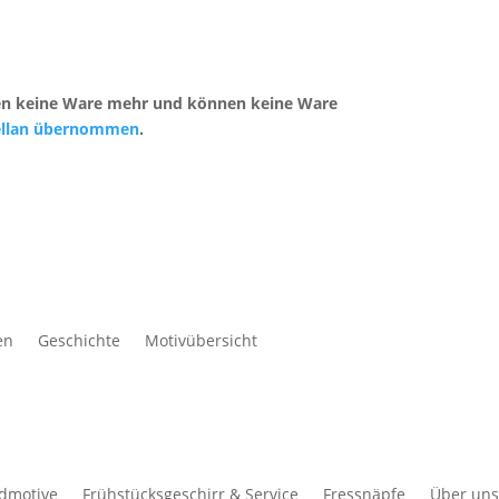
ufen keine Ware mehr und können keine Ware
zellan übernommen
.
en
Geschichte
Motivübersicht
ldmotive
Frühstücksgeschirr & Service
Fressnäpfe
Über uns