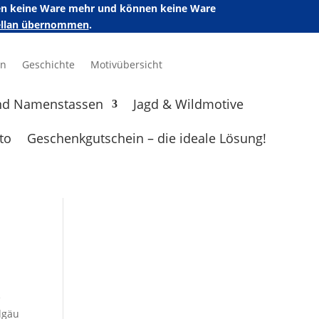
ufen keine Ware mehr und können keine Ware
zellan übernommen
.
en
Geschichte
Motivübersicht
nd Namenstassen
Jagd & Wildmotive
to
Geschenkgutschein – die ideale Lösung!
e
lgäu