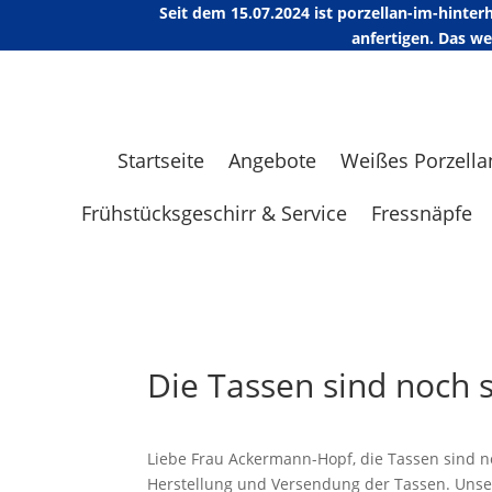
Seit dem 15.07.2024 ist porzellan-im-hint
anfertigen. Das w
Startseite
Angebote
Weißes Porzella
Frühstücksgeschirr & Service
Fressnäpfe
Die Tassen sind noch s
Liebe Frau Ackermann-Hopf, die Tassen sind no
Herstellung und Versendung der Tassen. Unse