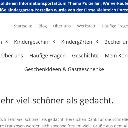
erhof.de ein Informationsportal zum Thema Porzellan. Wir verka
eiße Kindergarten-Porzellan wurde von der Firma
Kleinteich Por
Startseite
Blog
Über uns
Werkstatt
Häufige Frag
n
Kindergeschirr
Kindergärten
Becher u
Über uns
Häufige Fragen
Geschichte
Mein Kon
Geschenkideen & Gastgeschenke
ehr viel schöner als gedacht.
ch sehr viel schöner als gedacht. Herzlichen Dank für die schnell
re Franzosen werden sich soooooo freuen! Viele Grüße aus dem Al