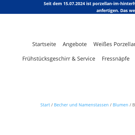
Seit dem 15.07.2024 ist porzellan-im-hint
anfertigen. Das w
Startseite
Angebote
Weißes Porzella
Frühstücksgeschirr & Service
Fressnäpfe
Start
/
Becher und Namenstassen
/
Blumen
/ 