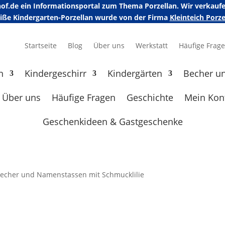
erhof.de ein Informationsportal zum Thema Porzellan. Wir verka
eiße Kindergarten-Porzellan wurde von der Firma
Kleinteich Por
Startseite
Blog
Über uns
Werkstatt
Häufige Frag
n
Kindergeschirr
Kindergärten
Becher u
Über uns
Häufige Fragen
Geschichte
Mein Kon
Geschenkideen & Gastgeschenke
Becher und Namenstassen mit Schmucklilie