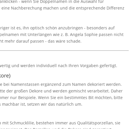
 anklicken - wenn Sie Doppelnamen in die Auswahl für
er eine Nachberechung machen und die entsprechende Differenz
riger ist es, ihn optisch schön anzubringen - besonders auf
pelnamen mit Unterlängen wie z. B. Angela Sophie passen nicht
cht mehr darauf passen - das wäre schade.
wertig und werden individuell nach Ihren Vorgaben gefertigt.
kore)
, die bei Namenstassen ergänzend zum Namen dekoriert werden.
itte der großen Dekore und werden gemischt verarbeitet. Daher
mer nur Beispiele. Wenn Sie ein bestimmtes Bit möchten, bitte
achbar ist, setzen wir das natürlich um.
it Schmucklilie, bestehen immer aus Qualitätsporzellan, sie