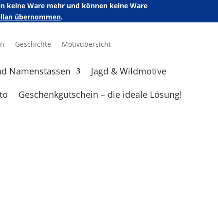
ufen keine Ware mehr und können keine Ware
zellan übernommen
.
en
Geschichte
Motivübersicht
nd Namenstassen
Jagd & Wildmotive
to
Geschenkgutschein – die ideale Lösung!