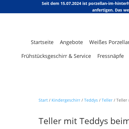
Seit dem 15.07.2024 ist porzellan-im-hint
anfertigen. Das w
Startseite
Angebote
Weißes Porzella
Frühstücksgeschirr & Service
Fressnäpfe
Start
/
Kindergeschirr
/
Teddys
/
Teller
/ Teller
Teller mit Teddys bei