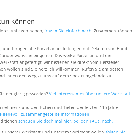
 tun können
deres Anliegen haben,
fragen Sie einfach nach
. Zusammen können
g
und fertigen alle Porzellanbestellungen mit Dekoren von Hand
le Kundenwünsche eingehen. Das weiße Porzellan und die
rkstatt angefertigt, wir beziehen sie direkt vom Hersteller.
en wollen sind Sie herzlich willkommen. Rufen Sie am besten
 - und Ihnen den Weg zu uns auf dem Spektrumgelände zu
Sie neugierig geworden?
Viel Interessantes über unsere Werkstatt
ernehmens und den Höhen und Tiefen der letzten 115 Jahre
le liebevoll zusammengestellte Informationen.
nditionen
schauen Sie doch mal hier, bei den FAQs, nach.
aus unserer Werkstatt und unserem Sortiment wollen,
folgen Sie