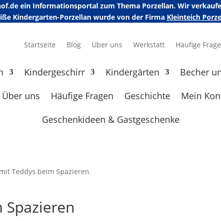
erhof.de ein Informationsportal zum Thema Porzellan. Wir verka
eiße Kindergarten-Porzellan wurde von der Firma
Kleinteich Por
Startseite
Blog
Über uns
Werkstatt
Häufige Frag
n
Kindergeschirr
Kindergärten
Becher u
Über uns
Häufige Fragen
Geschichte
Mein Kon
Geschenkideen & Gastgeschenke
 mit Teddys beim Spazieren
m Spazieren