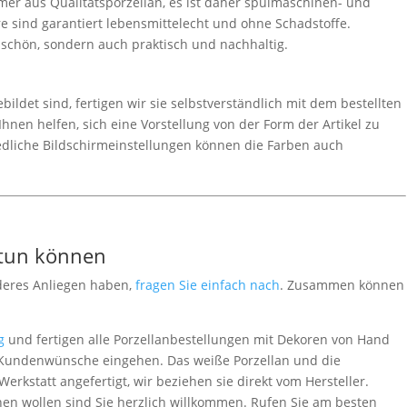
er aus Qualitätsporzellan, es ist daher spülmaschinen- und
e sind garantiert lebensmittelecht und ohne Schadstoffe.
r schön, sondern auch praktisch und nachhaltig.
ldet sind, fertigen wir sie selbstverständlich mit dem bestellten
hnen helfen, sich eine Vorstellung von der Form der Artikel zu
edliche Bildschirmeinstellungen können die Farben auch
 tun können
deres Anliegen haben,
fragen Sie einfach nach
. Zusammen können
g
und fertigen alle Porzellanbestellungen mit Dekoren von Hand
le Kundenwünsche eingehen. Das weiße Porzellan und die
rkstatt angefertigt, wir beziehen sie direkt vom Hersteller.
en wollen sind Sie herzlich willkommen. Rufen Sie am besten