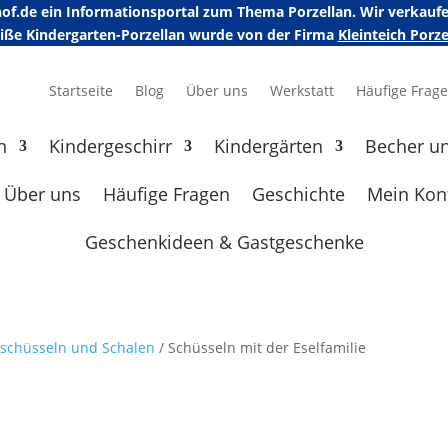
erhof.de ein Informationsportal zum Thema Porzellan. Wir verka
eiße Kindergarten-Porzellan wurde von der Firma
Kleinteich Por
Startseite
Blog
Über uns
Werkstatt
Häufige Frag
n
Kindergeschirr
Kindergärten
Becher u
Über uns
Häufige Fragen
Geschichte
Mein Kon
Geschenkideen & Gastgeschenke
ischüsseln und Schalen
/ Schüsseln mit der Eselfamilie