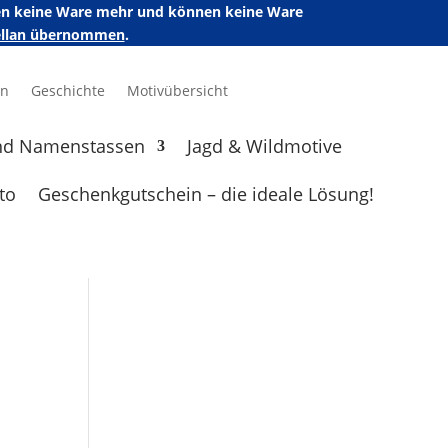
ufen keine Ware mehr und können keine Ware
zellan übernommen
.
en
Geschichte
Motivübersicht
nd Namenstassen
Jagd & Wildmotive
to
Geschenkgutschein – die ideale Lösung!