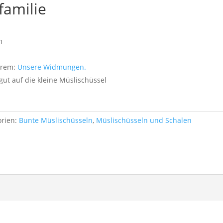
familie
m
erem:
Unsere Widmungen.
t auf die kleine Müslischüssel
orien:
Bunte Müslischüsseln
,
Müslischüsseln und Schalen