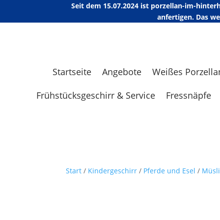
Seit dem 15.07.2024 ist porzellan-im-hint
anfertigen. Das w
Startseite
Angebote
Weißes Porzella
Frühstücksgeschirr & Service
Fressnäpfe
Start
/
Kindergeschirr
/
Pferde und Esel
/
Müsl