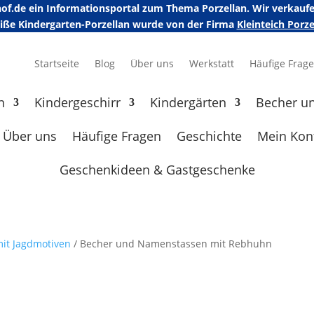
erhof.de ein Informationsportal zum Thema Porzellan. Wir verka
eiße Kindergarten-Porzellan wurde von der Firma
Kleinteich Por
Startseite
Blog
Über uns
Werkstatt
Häufige Frag
n
Kindergeschirr
Kindergärten
Becher u
Über uns
Häufige Fragen
Geschichte
Mein Kon
Geschenkideen & Gastgeschenke
it Jagdmotiven
/ Becher und Namenstassen mit Rebhuhn