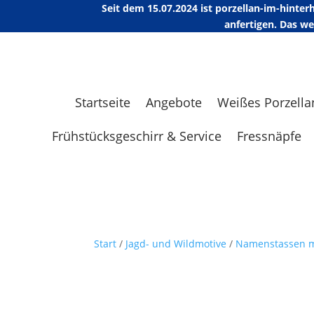
Seit dem 15.07.2024 ist porzellan-im-hint
anfertigen. Das w
Startseite
Angebote
Weißes Porzella
Frühstücksgeschirr & Service
Fressnäpfe
Start
/
Jagd- und Wildmotive
/
Namenstassen m