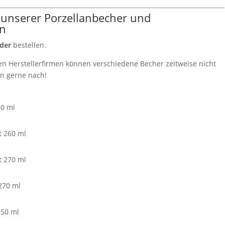
nserer Porzellanbecher und
hn
der
bestellen.
n Herstellerfirmen können verschiedene Becher zeitweise nicht
ten gerne nach!
30 ml
t 260 ml
t 270 ml
270 ml
250 ml