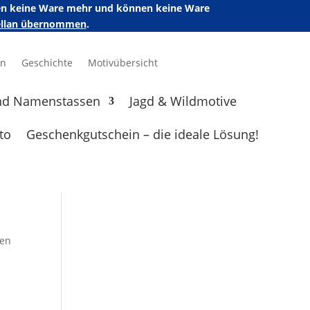
ufen keine Ware mehr und können keine Ware
zellan übernommen
.
en
Geschichte
Motivübersicht
nd Namenstassen
Jagd & Wildmotive
to
Geschenkgutschein – die ideale Lösung!
sen