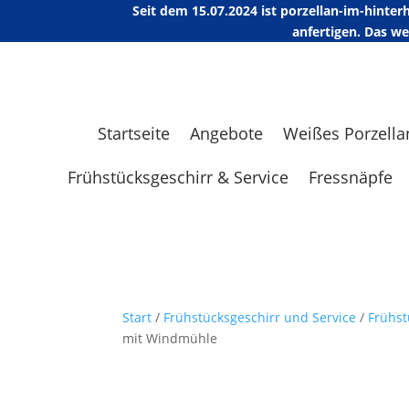
Seit dem 15.07.2024 ist porzellan-im-hint
anfertigen. Das w
Startseite
Angebote
Weißes Porzella
Frühstücksgeschirr & Service
Fressnäpfe
Start
/
Frühstücksgeschirr und Service
/
Frühst
mit Windmühle