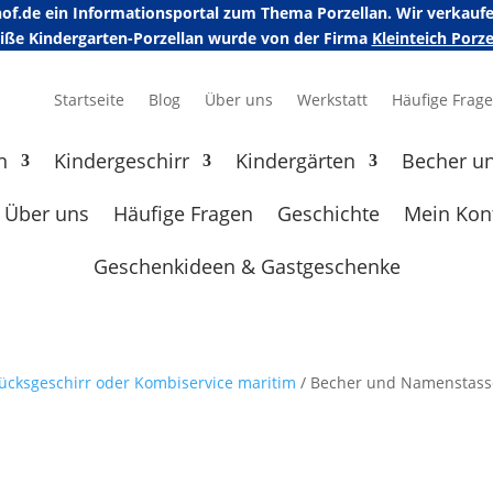
erhof.de ein Informationsportal zum Thema Porzellan. Wir verka
eiße Kindergarten-Porzellan wurde von der Firma
Kleinteich Por
Startseite
Blog
Über uns
Werkstatt
Häufige Frag
n
Kindergeschirr
Kindergärten
Becher u
Über uns
Häufige Fragen
Geschichte
Mein Kon
Geschenkideen & Gastgeschenke
ücksgeschirr oder Kombiservice maritim
/ Becher und Namenstas